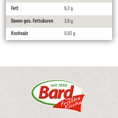
Fett
9,2 g
Davon ges. Fettsäuren
3,9 g
Kochsalz
0,93 g