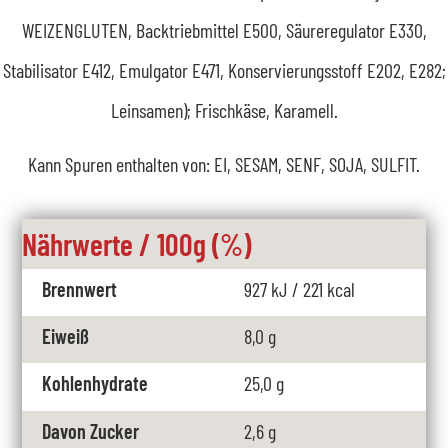
WEIZENGLUTEN, Backtriebmittel E500, Säureregulator E330,
Stabilisator E412, Emulgator E471, Konservierungsstoff E202, E282;
Leinsamen); Frischkäse, Karamell.
Kann Spuren enthalten von: EI, SESAM, SENF, SOJA, SULFIT.
Nährwerte / 100g (%)
Brennwert
927 kJ / 221 kcal
Eiweiß
8,0 g
Kohlenhydrate
25,0 g
Davon Zucker
2,6 g